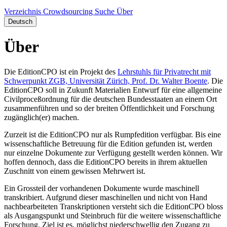
Verzeichnis
Crowdsourcing
Suche
Über
Deutsch
Über
Die EditionCPO ist ein Projekt des
Lehrstuhls für Privatrecht mit
Schwerpunkt ZGB, Universität Zürich, Prof. Dr. Walter Boente
. Die
EditionCPO soll in Zukunft Materialien Entwurf für eine allgemeine
Civilproceßordnung für die deutschen Bundesstaaten an einem Ort
zusammenführen und so der breiten Öffentlichkeit und Forschung
zugänglich(er) machen.
Zurzeit ist die EditionCPO nur als Rumpfedition verfügbar. Bis eine
wissenschaftliche Betreuung für die Edition gefunden ist, werden
nur einzelne Dokumente zur Verfügung gestellt werden können. Wir
hoffen dennoch, dass die EditionCPO bereits in ihrem aktuellen
Zuschnitt von einem gewissen Mehrwert ist.
Ein Grossteil der vorhandenen Dokumente wurde maschinell
transkribiert. Aufgrund dieser maschinellen und nicht von Hand
nachbearbeiteten Transkriptionen versteht sich die EditionCPO bloss
als Ausgangspunkt und Steinbruch für die weitere wissenschaftliche
Forschung. Ziel ist es, möglichst niederschwellig den Zugang zu