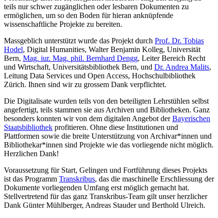
teils nur schwer zugänglichen oder lesbaren Dokumenten zu
ermöglichen, um so den Boden für hieran anknüpfende
wissenschaftliche Projekte zu bereiten.
Massgeblich unterstützt wurde das Projekt durch
Prof. Dr. Tobias
Hodel
, Digital Humanities, Walter Benjamin Kolleg, Universität
Bern,
Mag. iur. Mag. phil. Bernhard Dengg
, Leiter Bereich Recht
und Wirtschaft, Universitätsbibliothek Bern, und
Dr. Andrea Malits
,
Leitung Data Services und Open Access, Hochschulbibliothek
Zürich. Ihnen sind wir zu grossem Dank verpflichtet.
Die Digitalisate wurden teils von den beteiligten Lehrstühlen selbst
angefertigt, teils stammen sie aus Archiven und Bibliotheken. Ganz
besonders konnten wir von dem digitalen Angebot der
Bayerischen
Staatsbibliothek
profitieren. Ohne diese Institutionen und
Plattformen sowie die breite Unterstützung von Archivar*innen und
Bibliothekar*innen sind Projekte wie das vorliegende nicht möglich.
Herzlichen Dank!
Voraussetzung für Start, Gelingen und Fortführung dieses Projekts
ist das Programm
Transkribus
, das die maschinelle Erschliessung der
Dokumente vorliegenden Umfang erst möglich gemacht hat.
Stellvertretend für das ganz Transkribus-Team gilt unser herzlicher
Dank Günter Mühlberger, Andreas Stauder und Berthold Ulreich.